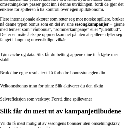
omsetningskrav passer godt inn i denne utviklingen, fordi de gjør det
enklere for spilleren å ha kontroll over egen spilløkonomi.
Flere internasjonale aktører som retter seg mot norske spillere, bruker
nå denne typen bonus som en del av sine
sesongkampanjer
– gjerne
med temaer som “vårbonus”, “sommerkampanje” eller “juletilbud”.
Det er en måte å skape oppmerksomhet på uten at spilleren føler seg
fanget i lange og uoversiktlige vilkår.
Tøm cache og data: Slik får du betting-appene dine til å kjøre mer
stabilt
Bruk dine egne resultater til å forbedre bonusstrategien din
Velkomstbonus trinn for trinn: Slik aktiverer du den riktig
Selvrefleksjon som verktøy: Forstå dine spillevaner
Slik får du mest ut av kampanjetilbudene
Vil du få mest mulig ut av sesongens bonuser uten omsetningskrav,