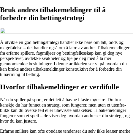
Bruk andres tilbakemeldinger til å
forbedre din bettingstrategi
Å utvikle en god bettingstrategi handler ikke bare om tall, odds og
magefølelse – det handler også om å lære av andre. Tilbakemeldinger
fra erfarne spillere, fagmiljøer og bettingfellesskap kan gi deg nye
perspektiver, avdekke svakheter og hjelpe deg med å ta mer
gjennomtenkte beslutninger. I denne artikkelen ser vi på hvordan du
kan bruke andres tilbakemeldinger konstruktivt for å forbedre din
tilnærming til betting.
Hvorfor tilbakemeldinger er verdifulle
Når du spiller på sport, er det lett å havne i faste mønstre. Du tror
kanskje du har funnet en strategi som fungerer, men uten et utenfra-
blikk kan du overse feil eller ubevisste antakelser. Tilbakemeldinger
fungerer som et speil – de viser deg hvordan andre ser din strategi, og
hvor du kan justere.
Erfarne spillere kan ofte oppdage tendenser du selv ikke legger merke