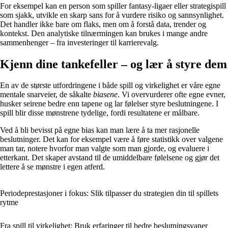
For eksempel kan en person som spiller fantasy-ligaer eller strategispill
som sjakk, utvikle en skarp sans for å vurdere risiko og sannsynlighet.
Det handler ikke bare om flaks, men om å forstå data, trender og
kontekst. Den analytiske tilnærmingen kan brukes i mange andre
sammenhenger – fra investeringer til karrierevalg.
Kjenn dine tankefeller – og lær å styre dem
En av de største utfordringene i både spill og virkelighet er våre egne
mentale snarveier, de såkalte
biasene
. Vi overvurderer ofte egne evner,
husker seirene bedre enn tapene og lar følelser styre beslutningene. I
spill blir disse mønstrene tydelige, fordi resultatene er målbare.
Ved å bli bevisst på egne bias kan man lære å ta mer rasjonelle
beslutninger. Det kan for eksempel være å føre statistikk over valgene
man tar, notere hvorfor man valgte som man gjorde, og evaluere i
etterkant. Det skaper avstand til de umiddelbare følelsene og gjør det
lettere å se mønstre i egen atferd.
Periodeprestasjoner i fokus: Slik tilpasser du strategien din til spillets
rytme
Fra spill til virkelighet: Bruk erfaringer til bedre beslutningsvaner