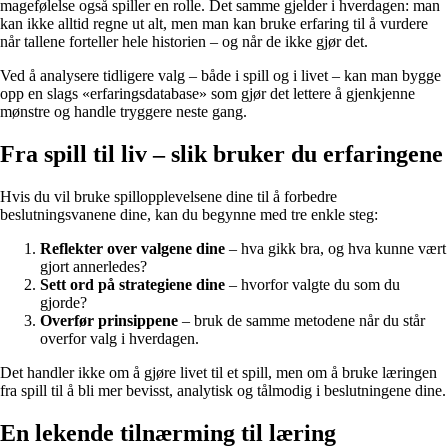
magefølelse også spiller en rolle. Det samme gjelder i hverdagen: man
kan ikke alltid regne ut alt, men man kan bruke erfaring til å vurdere
når tallene forteller hele historien – og når de ikke gjør det.
Ved å analysere tidligere valg – både i spill og i livet – kan man bygge
opp en slags «erfaringsdatabase» som gjør det lettere å gjenkjenne
mønstre og handle tryggere neste gang.
Fra spill til liv – slik bruker du erfaringene
Hvis du vil bruke spillopplevelsene dine til å forbedre
beslutningsvanene dine, kan du begynne med tre enkle steg:
Reflekter over valgene dine
– hva gikk bra, og hva kunne vært
gjort annerledes?
Sett ord på strategiene dine
– hvorfor valgte du som du
gjorde?
Overfør prinsippene
– bruk de samme metodene når du står
overfor valg i hverdagen.
Det handler ikke om å gjøre livet til et spill, men om å bruke læringen
fra spill til å bli mer bevisst, analytisk og tålmodig i beslutningene dine.
En lekende tilnærming til læring