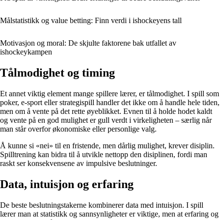
Målstatistikk og value betting: Finn verdi i ishockeyens tall
Motivasjon og moral: De skjulte faktorene bak utfallet av
ishockeykampen
Tålmodighet og timing
Et annet viktig element mange spillere lærer, er tålmodighet. I spill som
poker, e-sport eller strategispill handler det ikke om å handle hele tiden,
men om å vente på det rette øyeblikket. Evnen til å holde hodet kaldt
og vente på en god mulighet er gull verdt i virkeligheten – særlig når
man står overfor økonomiske eller personlige valg.
Å kunne si «nei» til en fristende, men dårlig mulighet, krever disiplin.
Spilltrening kan bidra til å utvikle nettopp den disiplinen, fordi man
raskt ser konsekvensene av impulsive beslutninger.
Data, intuisjon og erfaring
De beste beslutningstakerne kombinerer data med intuisjon. I spill
lærer man at statistikk og sannsynligheter er viktige, men at erfaring og