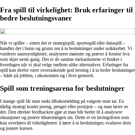
Fra spill til virkelighet: Bruk erfaringer til
bedre beslutningsvaner
Når vi spiller – enten det er strategispill, sportsspill eller dataspill –
handler det i bunn og grunn om å ta beslutninger under usikkerhet. Vi
vurderer sannsynligheter, analyserer mønstre og prøver å forutse hva
som skjer neste gang. Det er de samme mekanismene vi bruker i
hverdagen når vi skal velge mellom ulike alternativer. Erfaringer fra
spill kan derfor være overraskende god trening i å ta bedre beslutninger
– både på jobben, i økonomien og i livet generelt.
Spill som treningsarena for beslutninger
I mange spill får man raskt tilbakemelding på valgene man tar. En
dårlig strategi koster poeng, penger eller posisjon – og man lærer av
det. Den direkte feedbacken gjør at man blir bedre til å analysere
situasjoner og justere tilnærmingen sin. Dette er en læringsform som
kan overføres til virkeligheten: å tørre å ta beslutninger, evaluere dem
og justere kursen.