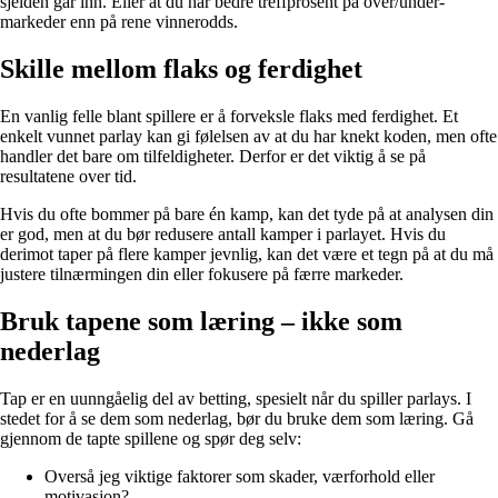
sjelden går inn. Eller at du har bedre treffprosent på over/under-
markeder enn på rene vinnerodds.
Skille mellom flaks og ferdighet
En vanlig felle blant spillere er å forveksle flaks med ferdighet. Et
enkelt vunnet parlay kan gi følelsen av at du har knekt koden, men ofte
handler det bare om tilfeldigheter. Derfor er det viktig å se på
resultatene over tid.
Hvis du ofte bommer på bare én kamp, kan det tyde på at analysen din
er god, men at du bør redusere antall kamper i parlayet. Hvis du
derimot taper på flere kamper jevnlig, kan det være et tegn på at du må
justere tilnærmingen din eller fokusere på færre markeder.
Bruk tapene som læring – ikke som
nederlag
Tap er en uunngåelig del av betting, spesielt når du spiller parlays. I
stedet for å se dem som nederlag, bør du bruke dem som læring. Gå
gjennom de tapte spillene og spør deg selv:
Overså jeg viktige faktorer som skader, værforhold eller
motivasjon?