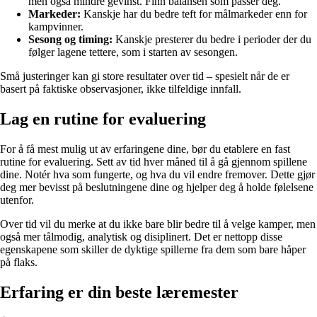
men også mindre gevinst. Finn balansen som passer deg.
Markeder:
Kanskje har du bedre teft for målmarkeder enn for
kampvinner.
Sesong og timing:
Kanskje presterer du bedre i perioder der du
følger lagene tettere, som i starten av sesongen.
Små justeringer kan gi store resultater over tid – spesielt når de er
basert på faktiske observasjoner, ikke tilfeldige innfall.
Lag en rutine for evaluering
For å få mest mulig ut av erfaringene dine, bør du etablere en fast
rutine for evaluering. Sett av tid hver måned til å gå gjennom spillene
dine. Notér hva som fungerte, og hva du vil endre fremover. Dette gjør
deg mer bevisst på beslutningene dine og hjelper deg å holde følelsene
utenfor.
Over tid vil du merke at du ikke bare blir bedre til å velge kamper, men
også mer tålmodig, analytisk og disiplinert. Det er nettopp disse
egenskapene som skiller de dyktige spillerne fra dem som bare håper
på flaks.
Erfaring er din beste læremester