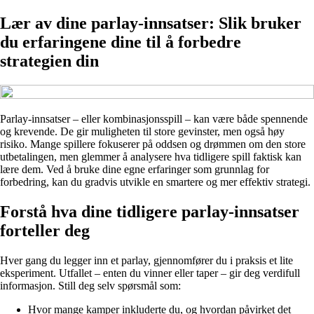
Lær av dine parlay-innsatser: Slik bruker
du erfaringene dine til å forbedre
strategien din
Parlay-innsatser – eller kombinasjonsspill – kan være både spennende
og krevende. De gir muligheten til store gevinster, men også høy
risiko. Mange spillere fokuserer på oddsen og drømmen om den store
utbetalingen, men glemmer å analysere hva tidligere spill faktisk kan
lære dem. Ved å bruke dine egne erfaringer som grunnlag for
forbedring, kan du gradvis utvikle en smartere og mer effektiv strategi.
Forstå hva dine tidligere parlay-innsatser
forteller deg
Hver gang du legger inn et parlay, gjennomfører du i praksis et lite
eksperiment. Utfallet – enten du vinner eller taper – gir deg verdifull
informasjon. Still deg selv spørsmål som:
Hvor mange kamper inkluderte du, og hvordan påvirket det