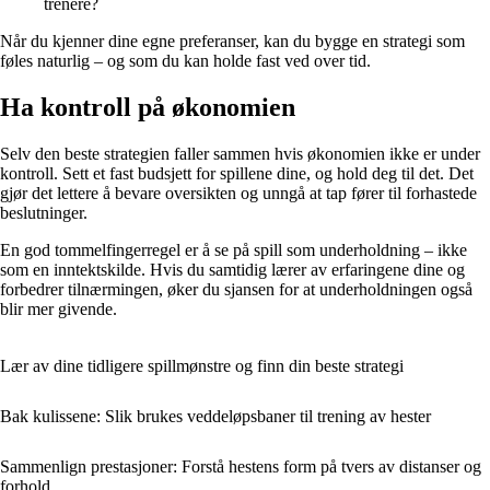
trenere?
Når du kjenner dine egne preferanser, kan du bygge en strategi som
føles naturlig – og som du kan holde fast ved over tid.
Ha kontroll på økonomien
Selv den beste strategien faller sammen hvis økonomien ikke er under
kontroll. Sett et fast budsjett for spillene dine, og hold deg til det. Det
gjør det lettere å bevare oversikten og unngå at tap fører til forhastede
beslutninger.
En god tommelfingerregel er å se på spill som underholdning – ikke
som en inntektskilde. Hvis du samtidig lærer av erfaringene dine og
forbedrer tilnærmingen, øker du sjansen for at underholdningen også
blir mer givende.
Lær av dine tidligere spillmønstre og finn din beste strategi
Bak kulissene: Slik brukes veddeløpsbaner til trening av hester
Sammenlign prestasjoner: Forstå hestens form på tvers av distanser og
forhold