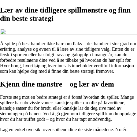
Lær av dine tidligere spillmønstre og finn
din beste strategi
Å spille på hest handler ikke bare om flaks – det handler i stor grad om
erfaring, analyse og evnen til å lære av sine tidligere valg. Enten du er
fersk i sporten eller har fulgt trav- og galoppløp i mange år, kan du
forbedre resultatene dine ved å se tilbake på hvordan du har spilt før.
Hver bong, hvert løp og hver innsats inneholder verdifull informasjon
som kan hjelpe deg med å finne din beste strategi fremover.
Kjenn dine mønstre – og lær av dem
Første steg mot en bedre strategi er å forstå hvordan du spiller. Mange
spillere har ubevisste vaner: kanskje spiller du ofte på favorittene,
kanskje satser du for bredt, eller kanskje lar du deg rive med av
stemningen på banen. Ved å gå gjennom tidligere spill kan du oppdage
hvor du har truffet godt – og hvor du har tapt unødvendig.
Lag en enkel oversikt over spillene dine de siste månedene. Notér: