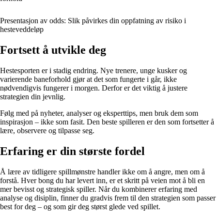
Presentasjon av odds: Slik påvirkes din oppfatning av risiko i
hesteveddeløp
Fortsett å utvikle deg
Hestesporten er i stadig endring. Nye trenere, unge kusker og
varierende baneforhold gjør at det som fungerte i går, ikke
nødvendigvis fungerer i morgen. Derfor er det viktig å justere
strategien din jevnlig.
Følg med på nyheter, analyser og eksperttips, men bruk dem som
inspirasjon – ikke som fasit. Den beste spilleren er den som fortsetter å
lære, observere og tilpasse seg.
Erfaring er din største fordel
Å lære av tidligere spillmønstre handler ikke om å angre, men om å
forstå. Hver bong du har levert inn, er et skritt på veien mot å bli en
mer bevisst og strategisk spiller. Når du kombinerer erfaring med
analyse og disiplin, finner du gradvis frem til den strategien som passer
best for deg – og som gir deg størst glede ved spillet.