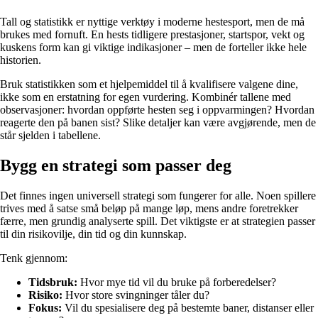
Tall og statistikk er nyttige verktøy i moderne hestesport, men de må
brukes med fornuft. En hests tidligere prestasjoner, startspor, vekt og
kuskens form kan gi viktige indikasjoner – men de forteller ikke hele
historien.
Bruk statistikken som et hjelpemiddel til å kvalifisere valgene dine,
ikke som en erstatning for egen vurdering. Kombinér tallene med
observasjoner: hvordan oppførte hesten seg i oppvarmingen? Hvordan
reagerte den på banen sist? Slike detaljer kan være avgjørende, men de
står sjelden i tabellene.
Bygg en strategi som passer deg
Det finnes ingen universell strategi som fungerer for alle. Noen spillere
trives med å satse små beløp på mange løp, mens andre foretrekker
færre, men grundig analyserte spill. Det viktigste er at strategien passer
til din risikovilje, din tid og din kunnskap.
Tenk gjennom:
Tidsbruk:
Hvor mye tid vil du bruke på forberedelser?
Risiko:
Hvor store svingninger tåler du?
Fokus:
Vil du spesialisere deg på bestemte baner, distanser eller