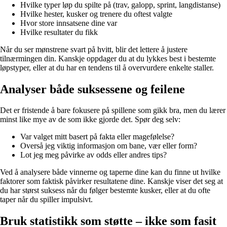
Hvilke typer løp du spilte på (trav, galopp, sprint, langdistanse)
Hvilke hester, kusker og trenere du oftest valgte
Hvor store innsatsene dine var
Hvilke resultater du fikk
Når du ser mønstrene svart på hvitt, blir det lettere å justere
tilnærmingen din. Kanskje oppdager du at du lykkes best i bestemte
løpstyper, eller at du har en tendens til å overvurdere enkelte staller.
Analyser både suksessene og feilene
Det er fristende å bare fokusere på spillene som gikk bra, men du lærer
minst like mye av de som ikke gjorde det. Spør deg selv:
Var valget mitt basert på fakta eller magefølelse?
Overså jeg viktig informasjon om bane, vær eller form?
Lot jeg meg påvirke av odds eller andres tips?
Ved å analysere både vinnerne og taperne dine kan du finne ut hvilke
faktorer som faktisk påvirker resultatene dine. Kanskje viser det seg at
du har størst suksess når du følger bestemte kusker, eller at du ofte
taper når du spiller impulsivt.
Bruk statistikk som støtte – ikke som fasit