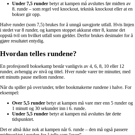
Under 7,5 runder
betyr at kampen må avsluttes før midten av
8. runde – som regel ved knockout, teknisk knockout eller at en
bokser gir opp.
Halve runder (som 7,5) brukes for å unngå uavgjorte utfall. Hvis linjen
i stedet var 8 runder, og kampen stoppet akkurat etter 8, kunne det
oppstå tvil om hvilket utfall som gjelder. Derfor brukes desimaler for å
gjøre resultatet entydig.
Hvordan telles rundene?
En profesjonell boksekamp består vanligvis av 4, 6, 8, 10 eller 12
runder, avhengig av nivå og tittel. Hver runde varer tre minutter, med
ett minutts pause mellom rundene.
Når du spiller på over/under, teller bookmakerne rundene i halve. For
eksempel:
Over 5,5 runder
betyr at kampen må vare mer enn 5 runder og
1 minutt og 30 sekunder inn i 6. runde.
Under 5,5 runder
betyr at kampen må avsluttes før dette
tidspunktet.
Det er altså ikke nok at kampen når 6. runde – den må også passere
midtpunktet i runden for å telle som “over”.