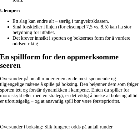
Ulemper:
Ett slag kan endre alt – særlig i tungvektsklassen.
Små forskjeller i linjen (for eksempel 7,5 vs. 8,5) kan ha stor
betydning for utfallet.
Det krever innsikt i sporten og boksernes form for å vurdere
oddsen riktig.
En spillform for den oppmerksomme
seeren
Over/under på antall runder er en av de mest spennende og
tilgjengelige måtene å spille på boksing. Den belønner dem som følger
sporten tett og forstår dynamikken i kampene. Enten du spiller for
moro skyld eller med en strategi, er det viktig å huske at boksing alltid
er uforutsigelig – og at ansvarlig spill bør være førsteprioritet.
Over/under i boksing: Slik fungerer odds på antall runder