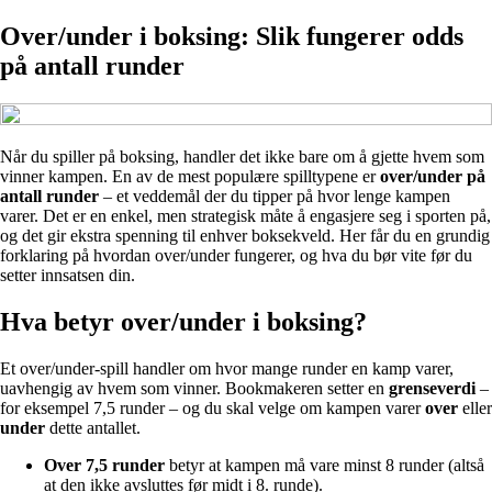
Over/under i boksing: Slik fungerer odds
på antall runder
Når du spiller på boksing, handler det ikke bare om å gjette hvem som
vinner kampen. En av de mest populære spilltypene er
over/under på
antall runder
– et veddemål der du tipper på hvor lenge kampen
varer. Det er en enkel, men strategisk måte å engasjere seg i sporten på,
og det gir ekstra spenning til enhver boksekveld. Her får du en grundig
forklaring på hvordan over/under fungerer, og hva du bør vite før du
setter innsatsen din.
Hva betyr over/under i boksing?
Et over/under-spill handler om hvor mange runder en kamp varer,
uavhengig av hvem som vinner. Bookmakeren setter en
grenseverdi
–
for eksempel 7,5 runder – og du skal velge om kampen varer
over
eller
under
dette antallet.
Over 7,5 runder
betyr at kampen må vare minst 8 runder (altså
at den ikke avsluttes før midt i 8. runde).