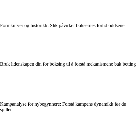
Formkurver og historikk: Slik påvirker boksernes fortid oddsene
Bruk lidenskapen din for boksing til å forstå mekanismene bak betting
Kampanalyse for nybegynnere: Forstå kampens dynamikk før du
spiller