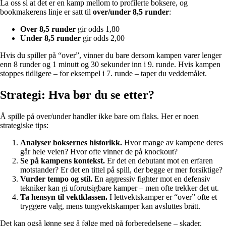
La oss si at det er en kamp mellom to profilerte boksere, og
bookmakerens linje er satt til
over/under 8,5 runder
:
Over 8,5 runder
gir odds 1,80
Under 8,5 runder
gir odds 2,00
Hvis du spiller på “over”, vinner du bare dersom kampen varer lenger
enn 8 runder og 1 minutt og 30 sekunder inn i 9. runde. Hvis kampen
stoppes tidligere – for eksempel i 7. runde – taper du veddemålet.
Strategi: Hva bør du se etter?
Å spille på over/under handler ikke bare om flaks. Her er noen
strategiske tips:
Analyser boksernes historikk.
Hvor mange av kampene deres
går hele veien? Hvor ofte vinner de på knockout?
Se på kampens kontekst.
Er det en debutant mot en erfaren
motstander? Er det en tittel på spill, der begge er mer forsiktige?
Vurder tempo og stil.
En aggressiv fighter mot en defensiv
tekniker kan gi uforutsigbare kamper – men ofte trekker det ut.
Ta hensyn til vektklassen.
I lettvektskamper er “over” ofte et
tryggere valg, mens tungvektskamper kan avsluttes brått.
Det kan også lønne seg å følge med på forberedelsene – skader,