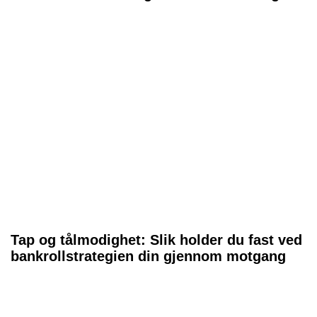
Tap og tålmodighet: Slik holder du fast ved
bankrollstrategien din gjennom motgang