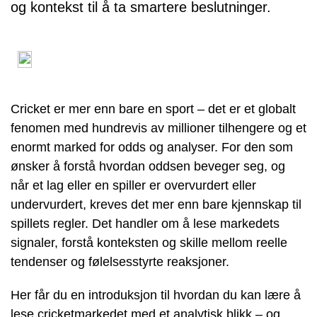
og kontekst til å ta smartere beslutninger.
Cricket er mer enn bare en sport – det er et globalt
fenomen med hundrevis av millioner tilhengere og et
enormt marked for odds og analyser. For den som
ønsker å forstå hvordan oddsen beveger seg, og
når et lag eller en spiller er overvurdert eller
undervurdert, kreves det mer enn bare kjennskap til
spillets regler. Det handler om å lese markedets
signaler, forstå konteksten og skille mellom reelle
tendenser og følelsesstyrte reaksjoner.
Her får du en introduksjon til hvordan du kan lære å
lese cricketmarkedet med et analytisk blikk – og