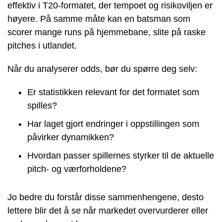
effektiv i T20-formatet, der tempoet og risikoviljen er
høyere. På samme måte kan en batsman som
scorer mange runs på hjemmebane, slite på raske
pitches i utlandet.
Når du analyserer odds, bør du spørre deg selv:
Er statistikken relevant for det formatet som
spilles?
Har laget gjort endringer i oppstillingen som
påvirker dynamikken?
Hvordan passer spillernes styrker til de aktuelle
pitch- og værforholdene?
Jo bedre du forstår disse sammenhengene, desto
lettere blir det å se når markedet overvurderer eller