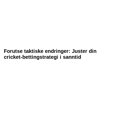
Forutse taktiske endringer: Juster din
cricket-bettingstrategi i sanntid