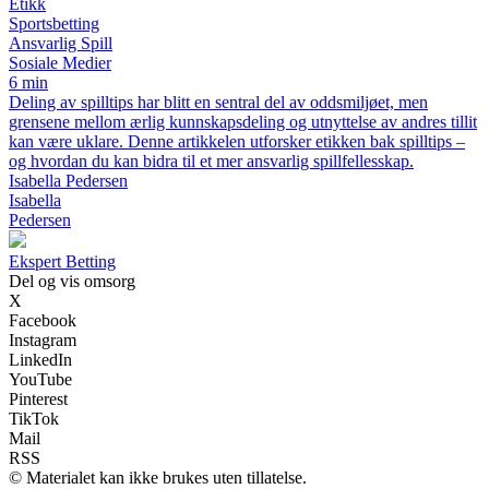
Etikk
Sportsbetting
Ansvarlig Spill
Sosiale Medier
6 min
Deling av spilltips har blitt en sentral del av oddsmiljøet, men
grensene mellom ærlig kunnskapsdeling og utnyttelse av andres tillit
kan være uklare. Denne artikkelen utforsker etikken bak spilltips –
og hvordan du kan bidra til et mer ansvarlig spillfellesskap.
Isabella Pedersen
Isabella
Pedersen
E
kspert
B
etting
Del og vis omsorg
X
Facebook
Instagram
LinkedIn
YouTube
Pinterest
TikTok
Mail
RSS
© Materialet kan ikke brukes uten tillatelse.