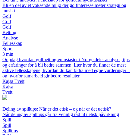
Bli en del av et voksende miljø der golfinteresse møter strategi og
innsikt
Golf
Golf
Golf
Betting
Analyse
Fellesskap
Sport
3 min
Oppdag hvordan golfbetting-entusiaster i Norge deler analyser, tips
og erfaringer for å bli bedre sammen. Lær hvor du finner de mest
aktive fellesskapene, hvordan du kan bidra med egne vurderinger –
og hvorfor samarbeid gir bedre resultater.
Kajsa Tveit
Kajsa
Tveit
Deling av spilltips: Når er det etisk – og når er det uetisk?
Når deling av spilltips går fra vennlig råd til uetisk påvirkning
Spill
Spill
Spilltips