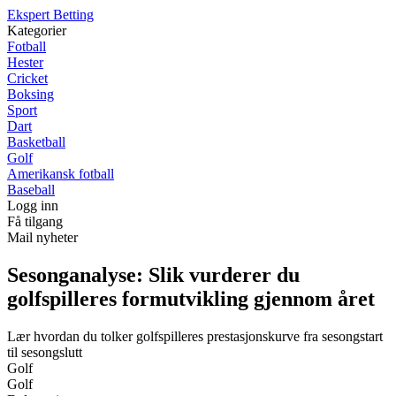
E
kspert
B
etting
Kategorier
Fotball
Hester
Cricket
Boksing
Sport
Dart
Basketball
Golf
Amerikansk fotball
Baseball
Logg inn
Få tilgang
Mail nyheter
Sesonganalyse: Slik vurderer du
golfspilleres formutvikling gjennom året
Lær hvordan du tolker golfspilleres prestasjonskurve fra sesongstart
til sesongslutt
Golf
Golf