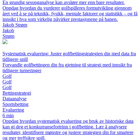
En grundig sesonganalyse kan avsløre mer enn bare resultater.
Oppdag hvordan du vurderer golfspilleres formutvikling gjennom
året ved å se på teknikk, fysikk, mentale faktorer og statistikk – og få
innsikt i hva som virkelig påvirker prestasjonene på banen.
Jakob Strøm
Jakob
Strøm
Systematisk evaluering: Juster golfbettingstrategien din med data fra
tidligere spill
Forvandle golfbettingen din fra gjetning til strategi med innsikt fra
tidligere turneringer
Golf
Golf
Golf
Bettingstrategi
Dataanalyse
Sportsbetting
Evaluering
6 min
Oppdag hvordan systematisk evaluering og bruk av historiske data
kan gi deg et konkurransefortrinn i golfbetting. Lær å analysere
resultater, identifisere mønstre og justere strategien din for smartere
og mer treffsikre spill.