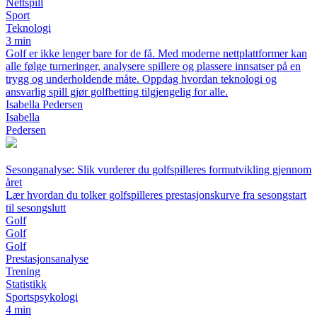
Nettspill
Sport
Teknologi
3 min
Golf er ikke lenger bare for de få. Med moderne nettplattformer kan
alle følge turneringer, analysere spillere og plassere innsatser på en
trygg og underholdende måte. Oppdag hvordan teknologi og
ansvarlig spill gjør golfbetting tilgjengelig for alle.
Isabella Pedersen
Isabella
Pedersen
Sesonganalyse: Slik vurderer du golfspilleres formutvikling gjennom
året
Lær hvordan du tolker golfspilleres prestasjonskurve fra sesongstart
til sesongslutt
Golf
Golf
Golf
Prestasjonsanalyse
Trening
Statistikk
Sportspsykologi
4 min