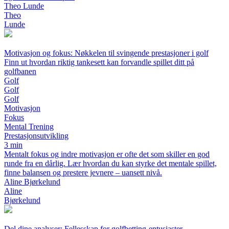
Theo Lunde
Theo
Lunde
Motivasjon og fokus: Nøkkelen til svingende prestasjoner i golf
Finn ut hvordan riktig tankesett kan forvandle spillet ditt på
golfbanen
Golf
Golf
Golf
Motivasjon
Fokus
Mental Trening
Prestasjonsutvikling
3 min
Mentalt fokus og indre motivasjon er ofte det som skiller en god
runde fra en dårlig. Lær hvordan du kan styrke det mentale spillet,
finne balansen og prestere jevnere – uansett nivå.
Aline Bjørkelund
Aline
Bjørkelund
Del dine analyser: Fellesskap for golfbetting-entusiaster