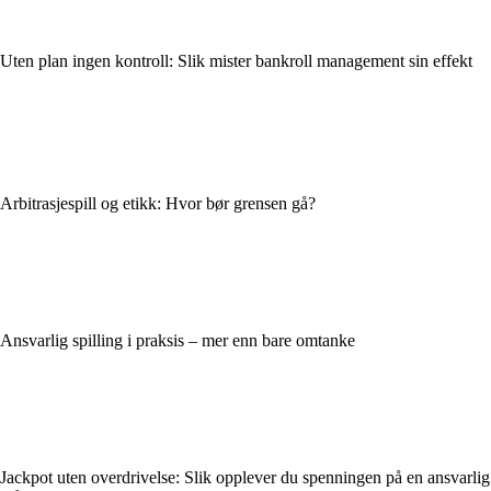
Uten plan ingen kontroll: Slik mister bankroll management sin effekt
Arbitrasjespill og etikk: Hvor bør grensen gå?
Ansvarlig spilling i praksis – mer enn bare omtanke
Jackpot uten overdrivelse: Slik opplever du spenningen på en ansvarlig