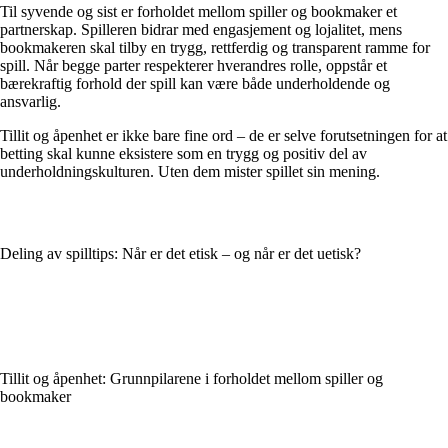
Til syvende og sist er forholdet mellom spiller og bookmaker et
partnerskap. Spilleren bidrar med engasjement og lojalitet, mens
bookmakeren skal tilby en trygg, rettferdig og transparent ramme for
spill. Når begge parter respekterer hverandres rolle, oppstår et
bærekraftig forhold der spill kan være både underholdende og
ansvarlig.
Tillit og åpenhet er ikke bare fine ord – de er selve forutsetningen for at
betting skal kunne eksistere som en trygg og positiv del av
underholdningskulturen. Uten dem mister spillet sin mening.
Deling av spilltips: Når er det etisk – og når er det uetisk?
Tillit og åpenhet: Grunnpilarene i forholdet mellom spiller og
bookmaker