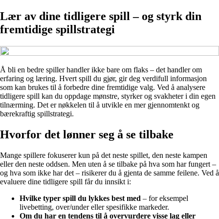
Lær av dine tidligere spill – og styrk din
fremtidige spillstrategi
Å bli en bedre spiller handler ikke bare om flaks – det handler om
erfaring og læring. Hvert spill du gjør, gir deg verdifull informasjon
som kan brukes til å forbedre dine fremtidige valg. Ved å analysere
tidligere spill kan du oppdage mønstre, styrker og svakheter i din egen
tilnærming. Det er nøkkelen til å utvikle en mer gjennomtenkt og
bærekraftig spillstrategi.
Hvorfor det lønner seg å se tilbake
Mange spillere fokuserer kun på det neste spillet, den neste kampen
eller den neste oddsen. Men uten å se tilbake på hva som har fungert –
og hva som ikke har det – risikerer du å gjenta de samme feilene. Ved å
evaluere dine tidligere spill får du innsikt i:
Hvilke typer spill du lykkes best med
– for eksempel
livebetting, over/under eller spesifikke markeder.
Om du har en tendens til å overvurdere visse lag eller