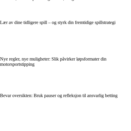
Lær av dine tidligere spill – og styrk din fremtidige spillstrategi
Nye regler, nye muligheter: Slik påvirker løpsformater din
motorsportstipping
Bevar oversikten: Bruk pauser og refleksjon til ansvarlig betting