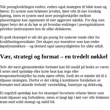
Når poengfordelingen endres, endres også strategien til både team og
førere. Et system som belønner jevnhet, fører ofte til mer forsiktig
kjøring, mens et system med store poengforskjeller mellom
plasseringene kan oppmuntre til mer aggressiv taktikk. For deg som
tipper betyr det at du bør se på hvordan endringer i poengstrukturen
påvirker motivasjonen hos de ulike deltakerne.
Et godt eksempel er når det gis poeng for raskeste runde eller for
kvalifiseringsresultater. Det skaper nye insentiver som kan endre
løpsdynamikken – og dermed også sannsynligheten for ulike utfall.
Vær, strategi og format – en tredelt nøkkel
Selv det mest gjennomtenkte formatet kan bli snudd på hodet av været.
I serier med sprintløp eller korte heat kan regn eller
temperaturforskjeller ha enda større effekt, fordi det er mindre tid til å
tilpasse strategien. Derfor er det viktig å kombinere forståelsen av
formatet med aktuelle forhold: værmelding, banetype og dekkvalg.
Et regnfylt sprintløp kan for eksempel favorisere erfarne førere som
raskt tilpasser seg forholdene, mens et langt løp i tørt vær ofte belønner
team med solid strategi og stabil bil.