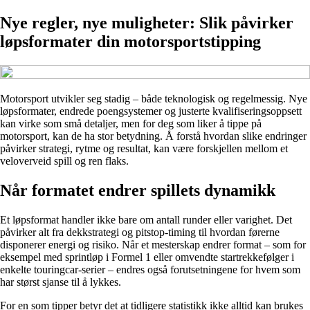
Nye regler, nye muligheter: Slik påvirker
løpsformater din motorsportstipping
Motorsport utvikler seg stadig – både teknologisk og regelmessig. Nye
løpsformater, endrede poengsystemer og justerte kvalifiseringsoppsett
kan virke som små detaljer, men for deg som liker å tippe på
motorsport, kan de ha stor betydning. Å forstå hvordan slike endringer
påvirker strategi, rytme og resultat, kan være forskjellen mellom et
veloverveid spill og ren flaks.
Når formatet endrer spillets dynamikk
Et løpsformat handler ikke bare om antall runder eller varighet. Det
påvirker alt fra dekkstrategi og pitstop-timing til hvordan førerne
disponerer energi og risiko. Når et mesterskap endrer format – som for
eksempel med sprintløp i Formel 1 eller omvendte startrekkefølger i
enkelte touringcar-serier – endres også forutsetningene for hvem som
har størst sjanse til å lykkes.
For en som tipper betyr det at tidligere statistikk ikke alltid kan brukes